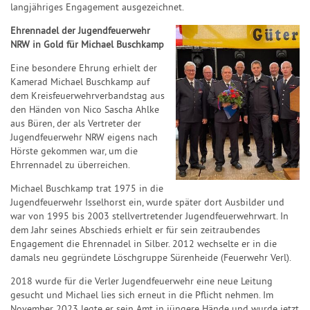
langjähriges Engagement ausgezeichnet.
Ehrennadel der Jugendfeuerwehr
NRW in Gold für Michael Buschkamp
Eine besondere Ehrung erhielt der
Kamerad Michael Buschkamp auf
dem Kreisfeuerwehrverbandstag aus
den Händen von Nico Sascha Ahlke
aus Büren, der als Vertreter der
Jugendfeuerwehr NRW eigens nach
Hörste gekommen war, um die
Ehrrennadel zu überreichen.
Michael Buschkamp trat 1975 in die
Jugendfeuerwehr Isselhorst ein, wurde später dort Ausbilder und
war von 1995 bis 2003 stellvertretender Jugendfeuerwehrwart. In
dem Jahr seines Abschieds erhielt er für sein zeitraubendes
Engagement die Ehrennadel in Silber. 2012 wechselte er in die
damals neu gegründete Löschgruppe Sürenheide (Feuerwehr Verl).
2018 wurde für die Verler Jugendfeuerwehr eine neue Leitung
gesucht und Michael lies sich erneut in die Pflicht nehmen. Im
November 2023 legte er sein Amt in jüngere Hände und wurde jetzt