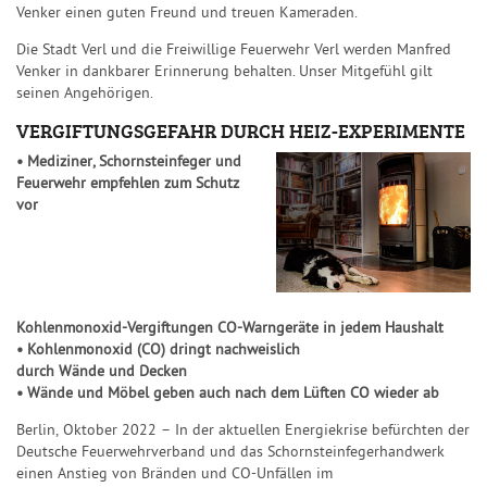
Venker einen guten Freund und treuen Kameraden.
Die Stadt Verl und die Freiwillige Feuerwehr Verl werden Manfred
Venker in dankbarer Erinnerung behalten. Unser Mitgefühl gilt
seinen Angehörigen.
VERGIFTUNGSGEFAHR DURCH HEIZ-EXPERIMENTE
•
Mediziner
, Schornsteinfeger und
Feuerwehr
empfehlen
zum Schutz
vor
Kohlenmonoxid
-
Vergiftungen
CO
-
Warngeräte
in jedem
Haushalt
•
Kohlenmonoxid (
CO
)
dringt
nachweislich
durch
Wände
und
Decken
•
Wände und Möbel
geben auch nach dem Lüften CO
wieder
ab
Berlin,
Oktober
20
2
2
–
In der aktuellen Energiekrise befürchte
n
d
er
Deutsche
Feuerwehrverband und das
Schornsteinfegerhandwerk
einen Anstieg
von
Brände
n
und
CO
-
Unfälle
n im