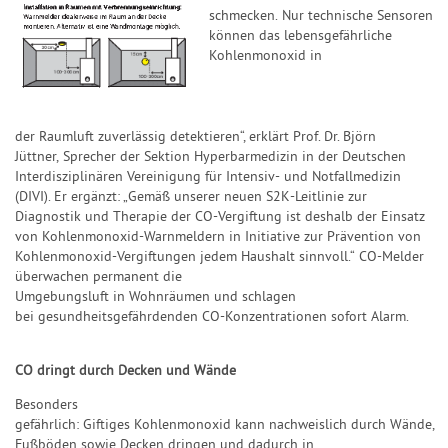
schmecken
.
Nur
technische Sensoren
können
das lebensgefährliche
Kohlenmonoxid in
der
Rauml
uft
zuverlässig
detektieren
“, erklärt Prof. Dr. Björn
Jüttner,
Sprecher der Sektion Hyperbarmedizin in der Deutschen
Interdisziplinären Vereinigung für Intensiv
-
und Notfallmedizin
(DIVI)
. Er
ergänzt: „
Gemäß
unserer
neuen S2K
-
Leitlinie zur
Diagnostik und Therapie
der
CO
-
Vergiftung ist
deshalb
der Einsatz
von Kohlenmonoxid
-
Warn
meldern
in
Initiative zur Prävention
von
Kohlenmonoxid
-
Vergiftungen jedem Haushalt sinnvoll.“
CO
-
Melder
überwachen permanent die
Umgebungsluft in Wohnräumen und schlagen
bei
gesundheitsgefährdenden
CO
-
Konzentrationen sofort Alarm.
CO
dringt
durch Decken und Wände
Besonders
gefährlich:
Giftiges
Kohlenmonoxid
kann
nachweislich
durch
Wände
,
Fußb
öden
sowie
Decken
dringen und
dadurch
in