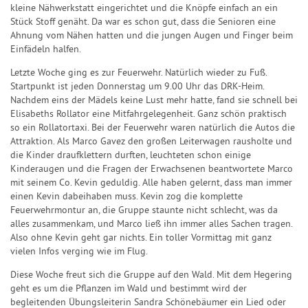
kleine Nähwerkstatt eingerichtet und die Knöpfe einfach an ein
Stück Stoff genäht. Da war es schon gut, dass die Senioren eine
Ahnung vom Nähen hatten und die jungen Augen und Finger beim
Einfädeln halfen.
Letzte Woche ging es zur Feuerwehr. Natürlich wieder zu Fuß.
Startpunkt ist jeden Donnerstag um 9.00 Uhr das DRK-Heim.
Nachdem eins der Mädels keine Lust mehr hatte, fand sie schnell bei
Elisabeths Rollator eine Mitfahrgelegenheit. Ganz schön praktisch
so ein Rollatortaxi. Bei der Feuerwehr waren natürlich die Autos die
Attraktion. Als Marco Gavez den großen Leiterwagen rausholte und
die Kinder draufklettern durften, leuchteten schon einige
Kinderaugen und die Fragen der Erwachsenen beantwortete Marco
mit seinem Co. Kevin geduldig. Alle haben gelernt, dass man immer
einen Kevin dabeihaben muss. Kevin zog die komplette
Feuerwehrmontur an, die Gruppe staunte nicht schlecht, was da
alles zusammenkam, und Marco ließ ihn immer alles Sachen tragen.
Also ohne Kevin geht gar nichts. Ein toller Vormittag mit ganz
vielen Infos verging wie im Flug.
Diese Woche freut sich die Gruppe auf den Wald. Mit dem Hegering
geht es um die Pflanzen im Wald und bestimmt wird der
begleitenden Übungsleiterin Sandra Schönebäumer ein Lied oder