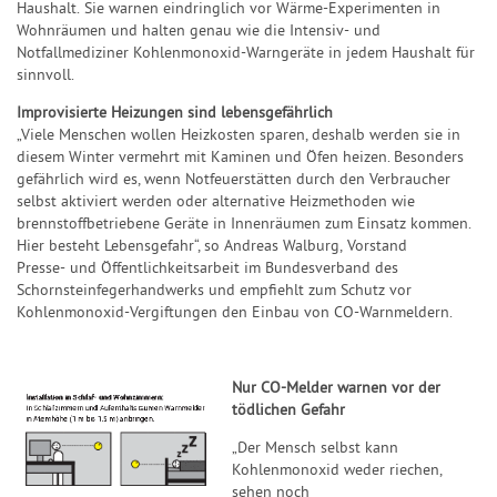
Haushalt.
Sie
warnen eindringlich vor Wärme
-
Experimenten i
n
Wohnräumen und halten genau wie
die
Intensiv
-
und
Notfallm
ediziner Kohlenmonoxid
-
Warngeräte in
jedem Haushalt
für
sinnvoll.
I
mprovisierte Heiz
ungen
sind
lebensgefährlich
„Viele Menschen wollen Heizkosten sparen, deshalb werden sie in
diesem
Winter vermehrt mit Kaminen und Öfen heizen. Besonders
gefährlich wird es,
wenn Notfeuerstätten durch den Verbraucher
selbst aktiviert werden oder
alternative Heizmethoden wie
brennstof
fbetriebene Geräte in Innenräumen zum
Einsatz kommen.
Hier besteht Lebensgefahr“, so Andreas Walburg,
Vorstand
Presse
-
und Öffentlichkeitsarbeit im Bundesverband des
Schornsteinfegerhandwerks
und empfiehlt zum Schutz vor
Kohlenmonoxid
-
Vergiftungen den Einb
au von CO
-
Warnmeldern.
Nur CO-Melder warnen vor der
tödlichen Gefahr
„
Der Mensch selbst kann
Kohlenmonoxid
weder
riechen
,
sehen noch