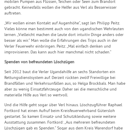
mobilen Pumpen aus Flüssen, Teichen oder Seen zum Brandort
gebracht. Keinesfalls wollen die Helfer aus Verl als Besserwisser
auftreten.
„Wir wollen einen Kontakt auf Augenhöhe“, sagt Jan Philipp Peitz.
Vieles könne man bestimmt auch von den ugandischen Wehrleuten
lernen. „Vielleicht machen die Leute dort intuitiv Dinge anders oder
besser als wir.“ Man wolle die Erfahrungen des Trips auch in der
Verler Feuerwehr einbringen. Peitz: „Mal einfach denken und
improvisieren. Das kann auch hier manchmal nicht schaden.“
Spenden von befreundeten Löschzügen
Seit 2012 baut die Verler Ugandahilfe an sechs Standorten ein
Rettungsdienstsystem auf. Derzeit rückten zwölf Freiwillige bei
Brandfällen und Verkehrsunfällen aus, so Helga Brockbals. Man habe
aber zu wenig Einsatzfahrzeuge. Daher sei die menschliche und
materielle Hilfe aus Verl so wertvoll.
Und die Hilfe geht sogar über Verl hinaus. Löschzugführer Raphael
Fortkord hat einen Aufruf beim Kreisfeuerwehrband Gütersloh
gestartet. So kamen Einsatz- und Schutzkleidung sowie weitere
Ausstattung zusammen. Fortkord: „Aus mehreren befreundeten
Löschzügen gab es Spenden.“ Sogar aus dem Kreis Warendorf habe