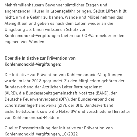
Mehrfamilienhäusern
B
ewohner sämtlicher Etagen
und
angrenzender Häuser
in Lebensgefahr
bringen
.
S
elbst Lüften
hilft
nicht
, um die Gefahr zu bannen
. Wände und Möbel
nehmen
das
Atemgift
auf und geben es nach dem Lüften wieder
an die
Umgebung
ab.
Einen wirksamen Schutz
vor
Kohlen
monoxid
-
Vergiftungen
bieten nur CO
-
Warnmelder in den
eigenen vier Wänden.
Über die Initiative zur Prävention von
Kohlenmonoxid
-
Vergiftungen:
Die Initiative zur Prävention von Kohlenmonoxid
-
Vergiftungen
wurde im Jahr
2018 gegründet. Zu den
Mitgliedern gehören der
Bundesverband der Ärztlichen
Leiter Rettungsdienst
(ÄLRD),
die
Bundesa
rbeitsgemeinschaft Notärzte
(BAND
),
der
Deutsche Feuerwehrverband (DFV), der Bundesverband des
Schornsteinfegerhandwerks (ZIV),
der BHE Bundesverband
Sicherheitst
echnik
sowie
die Netze BW und
verschiedene Hersteller
von Kohlenmonoxid
-
M
eldern.
Quelle: Pressemitteilung der In
itiative zur Prävention
von
Kohlenmonoxid
-
Vergiftungen, 10/2022