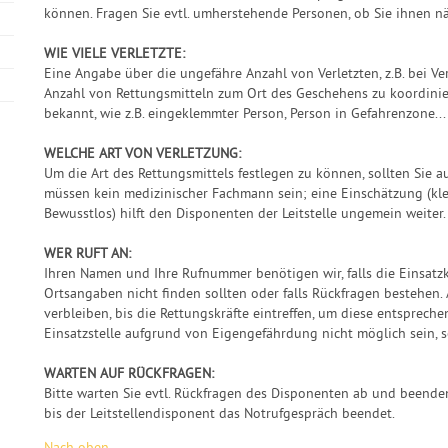
können. Fragen Sie evtl. umherstehende Personen, ob Sie ihnen 
WIE VIELE VERLETZTE:
Eine Angabe über die ungefähre Anzahl von Verletzten, z.B. bei Ve
Anzahl von Rettungsmitteln zum Ort des Geschehens zu koordinie
bekannt, wie z.B. eingeklemmter Person, Person in Gefahrenzone...
WELCHE ART VON VERLETZUNG:
Um die Art des Rettungsmittels festlegen zu können, sollten Sie au
müssen kein medizinischer Fachmann sein; eine Einschätzung (kle
Bewusstlos) hilft den Disponenten der Leitstelle ungemein weiter.
WER RUFT AN:
Ihren Namen und Ihre Rufnummer benötigen wir, falls die Einsatzk
Ortsangaben nicht finden sollten oder falls Rückfragen bestehen. A
verbleiben, bis die Rettungskräfte eintreffen, um diese entspreche
Einsatzstelle aufgrund von Eigengefährdung nicht möglich sein, so
WARTEN AUF RÜCKFRAGEN:
Bitte warten Sie evtl. Rückfragen des Disponenten ab und beenden
bis der Leitstellendisponent das Notrufgespräch beendet.