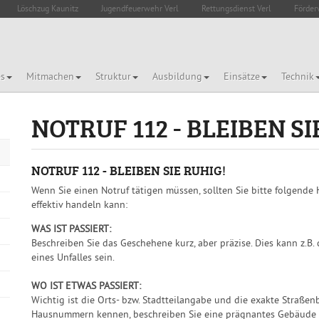
Löschzug Kaunitz
Jugendfeuerwehr Verl
Rettungsdienst Verl
Förder
es
Mitmachen
Struktur
Ausbildung
Einsätze
Technik
NOTRUF 112 - BLEIBEN SI
NOTRUF 112 - BLEIBEN SIE RUHIG!
Wenn Sie einen Notruf tätigen müssen, sollten Sie bitte folgende
effektiv handeln kann:
WAS IST PASSIERT:
Beschreiben Sie das Geschehene kurz, aber präzise. Dies kann z.B.
eines Unfalles sein.
WO IST ETWAS PASSIERT:
Wichtig ist die Orts- bzw. Stadtteilangabe und die exakte Straß
Hausnummern kennen, beschreiben Sie eine prägnantes Gebäude o.ä