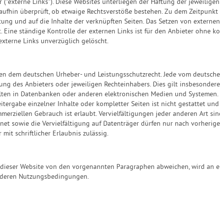
("externe Links"). Diese Websites unterliegen der Haftung der jeweiligen 
ufhin überprüft, ob etwaige Rechtsverstöße bestehen. Zu dem Zeitpunkt w
ltung und auf die Inhalte der verknüpften Seiten. Das Setzen von externen 
 Eine ständige Kontrolle der externen Links ist für den Anbieter ohne k
xterne Links unverzüglich gelöscht.
iegen dem deutschen Urheber- und Leistungsschutzrecht. Jede vom deutsch
ng des Anbieters oder jeweiligen Rechteinhabers. Dies gilt insbesondere 
ten in Datenbanken oder anderen elektronischen Medien und Systemen. In
tergabe einzelner Inhalte oder kompletter Seiten ist nicht gestattet und
erziellen Gebrauch ist erlaubt. Vervielfältigungen jeder anderen Art si
net sowie die Vervielfältigung auf Datenträger dürfen nur nach vorherige
mit schriftlicher Erlaubnis zulässig.
ieser Website von den vorgenannten Paragraphen abweichen, wird an en
sonderen Nutzungsbedingungen.