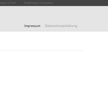
verein LZ Verl
Förderverein LZ Kaunitz
Impressum
Datenschutzerklärung