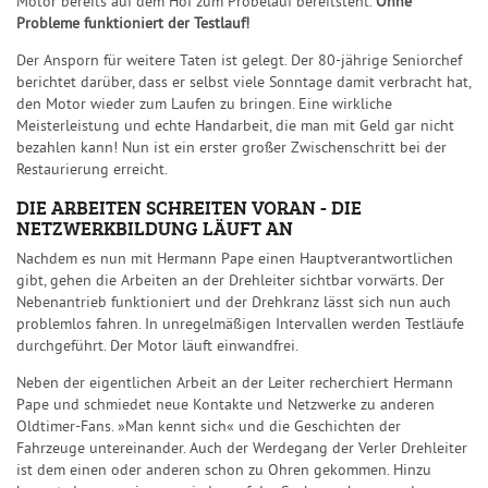
Motor bereits auf dem Hof zum Probelauf bereitsteht.
Ohne
Probleme funktioniert der Testlauf!
Der Ansporn für weitere Taten ist gelegt. Der 80-jährige Seniorchef
berichtet darüber, dass er selbst viele Sonntage damit verbracht hat,
den Motor wieder zum Laufen zu bringen. Eine wirkliche
Meisterleistung und echte Handarbeit, die man mit Geld gar nicht
bezahlen kann! Nun ist ein erster großer Zwischenschritt bei der
Restaurierung erreicht.
DIE ARBEITEN SCHREITEN VORAN - DIE
NETZWERKBILDUNG LÄUFT AN
Nachdem es nun mit Hermann Pape einen Hauptverantwortlichen
gibt, gehen die Arbeiten an der Drehleiter sichtbar vorwärts. Der
Nebenantrieb funktioniert und der Drehkranz lässt sich nun auch
problemlos fahren. In unregelmäßigen Intervallen werden Testläufe
durchgeführt. Der Motor läuft einwandfrei.
Neben der eigentlichen Arbeit an der Leiter recherchiert Hermann
Pape und schmiedet neue Kontakte und Netzwerke zu anderen
Oldtimer-Fans. »Man kennt sich« und die Geschichten der
Fahrzeuge untereinander. Auch der Werdegang der Verler Drehleiter
ist dem einen oder anderen schon zu Ohren gekommen. Hinzu