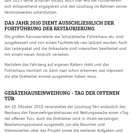
Jahr 2013 seine Schatten voraus. Auch hier will der Förderverein
sich entsprechend engagieren und den Löschzug im Rahmen seines
Vereinszweckes unterstützen.
DAS JAHR 2010 DIENT AUSSCHLIESSLICH DER F
ORTFÜHRUNG DER RESTAURIERUNG
Die großen Karosserieteile wie Schutzbleche, Führerhaus etc. sind
ausgebessert und von einem Fachbetrieb neu lackiert worden. Auch
das Leiterpaket und die Anbauteile sind inzwischen bearbeitet und
mit einem neuen Anstrich versehen.
Nachdem das Fahrzeug auf eigenen Rädern steht und das
Führerhaus montiert ist, kann man schon erkennen, wie imposant
die alte Drehleiter einmal ausgesehen haben muss.
GERÄTEHAUSEINWEIHUNG - TAG DER OFFENEN
TÜR
Am 10. Oktober 2010 veranstaltet der Löschzug Verl anlässlich des
Neubaus des Feuerwehrgerätehauses mit Rettungswache einen »Tag
der offenen Tür«. Auch die Drehleiter wird in ihrem derzeitigen
Bearbeitungszustand ausgestellt, um alle Besucher und
Interessierten über das Projekt sowie die weiteren Aufgaben und