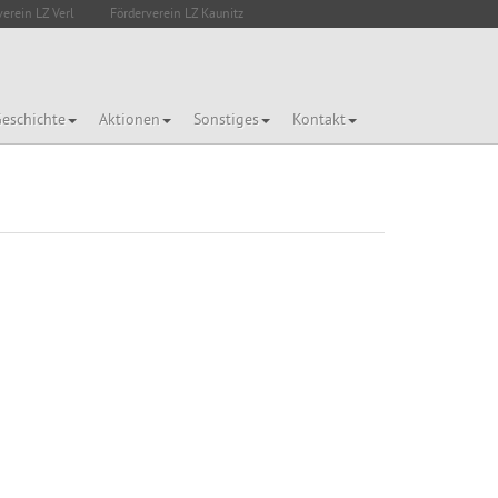
verein LZ Verl
Förderverein LZ Kaunitz
eschichte
Aktionen
Sonstiges
Kontakt