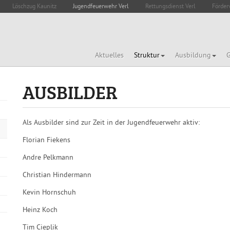
Löschzug Kaunitz
Jugendfeuerwehr Verl
Rettungsdienst Verl
Förder
Aktuelles
Struktur
Ausbildung
G
AUSBILDER
Als Ausbilder sind zur Zeit in der Jugendfeuerwehr aktiv:
Florian Fiekens
Andre Pelkmann
Christian Hindermann
Kevin Hornschuh
Heinz Koch
Tim Cieplik