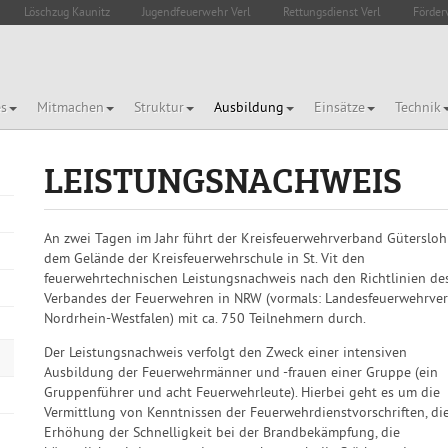
Löschzug Kaunitz
Jugendfeuerwehr Verl
Rettungsdienst Verl
Förder
es
Mitmachen
Struktur
Ausbildung
Einsätze
Technik
LEISTUNGSNACHWEIS
An zwei Tagen im Jahr führt der Kreisfeuerwehrverband Gütersloh
dem Gelände der Kreisfeuerwehrschule in St. Vit den
feuerwehrtechnischen Leistungsnachweis nach den Richtlinien de
Verbandes der Feuerwehren in NRW (vormals: Landesfeuerwehrve
Nordrhein-Westfalen) mit ca. 750 Teilnehmern durch.
Der Leistungsnachweis verfolgt den Zweck einer intensiven
Ausbildung der Feuerwehrmänner und -frauen einer Gruppe (ein
Gruppenführer und acht Feuerwehrleute). Hierbei geht es um die
Vermittlung von Kenntnissen der Feuerwehrdienstvorschriften, di
Erhöhung der Schnelligkeit bei der Brandbekämpfung, die