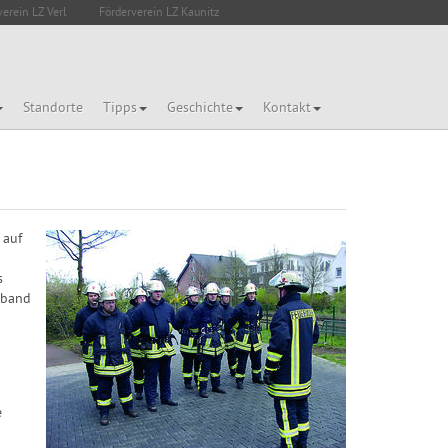
verein LZ Verl
Förderverein LZ Kaunitz
Standorte
Tipps
Geschichte
Kontakt
 auf
s
rband
e