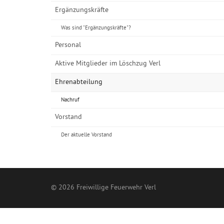
Ergänzungskräfte
Was sind "Ergänzungskräfte"?
Personal
Aktive Mitglieder im Löschzug Verl
Ehrenabteilung
Nachruf
Vorstand
Der aktuelle Vorstand
© 2026 Freiwillige Feuerwehr Verl