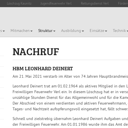
Löschzug Kaunitz
Jugendfeuerwehr Verl
Rettungsdienst Verl
Förder
es
Mitmachen
Struktur
Ausbildung
Einsätze
Technik
NACHRUF
HBM LEONHARD DEINERT
Am 21. Mai 2021 verstarb im Alter von 74 Jahren Hauptbrandmeis
Leonhard Deinert trat am 01.02.1964 als aktives Mitglied in den 
Freiwilligen Feuerwehr Verl ein. In diesem Löschzug hat er in ver
unzählige Stunden Dienst für das Allgemeinwohl und für die Kame
Der Abschied von einem verdienten und aktiven Feuerwehrmann, d
Tages- und Nachtzeit aufopferungsvoll eingesetzt hat, fällt schwer
Schnell und zielstrebig übernahm Leonhard Deinert Aufgaben un
der Freiwilligen Feuerwehr. Am 01.01.1986 wurde ihm das Amt des