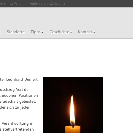
verein LZ Verl
Förderverein LZ Kaunitz
Standorte
Tipps
Geschichte
Kontakt
ter Leonhard Deinert.
Löschzug Verl der
schiedenen Positionen
radschaft geleistet.
er sich zu jeder
.
d Verantwortung in
 stellvertretenden