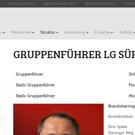
Löschzug Kaunitz
Jugendfeuerwehr Verl
Rettungsdienst Verl
Förder
es
Mitmachen
Struktur
Ausbildung
Einsätze
Technik
GRUPPENFÜHRER LG SÜ
Gruppenführer:
Dir
Stellv. Gruppenführer:
Flo
Stellv. Gruppenführer:
Mic
Brandoberinsp
Kontaktdaten:
Dirk Späte
Danziger Weg