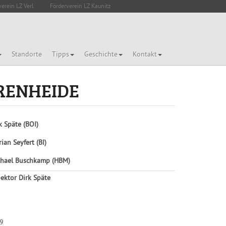
verein LZ Verl
Förderverein LZ Kaunitz
Standorte
Tipps
Geschichte
Kontakt
RENHEIDE
k Späte (BOI)
rian Seyfert (BI)
hael Buschkamp (HBM)
ektor Dirk Späte
 9