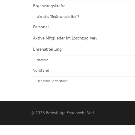
Ergänzungskräfte
Was sind "Ergänzungskräfte"?
Personal
Aktive Mitglieder im Löschzug Verl
Ehrenabteilung
Nachruf
Vorstand
Der aktuelle Vorstand
© 2026 Freiwillige Feuerwehr Verl