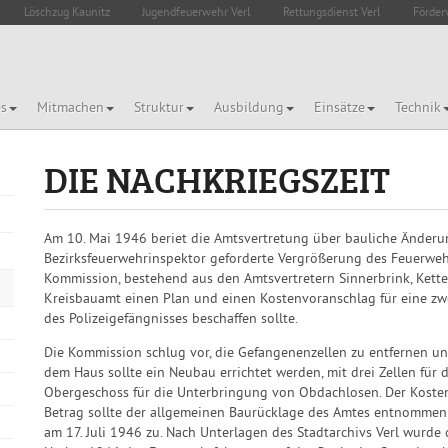
Löschzug Kaunitz
Jugendfeuerwehr Verl
Rettungsdienst Verl
Förder
es
Mitmachen
Struktur
Ausbildung
Einsätze
Technik
DIE NACHKRIEGSZEIT
Am 10. Mai 1946 beriet die Amtsvertretung über bauliche Änderu
Bezirksfeuerwehrinspektor geforderte Vergrößerung des Feuerweh
Kommission, bestehend aus den Amtsvertretern Sinnerbrink, Kett
Kreisbauamt einen Plan und einen Kostenvoranschlag für eine z
des Polizeigefängnisses beschaffen sollte.
Die Kommission schlug vor, die Gefangenenzellen zu entfernen u
dem Haus sollte ein Neubau errichtet werden, mit drei Zellen fü
Obergeschoss für die Unterbringung von Obdachlosen. Der Kostenv
Betrag sollte der allgemeinen Baurücklage des Amtes entnommen
am 17. Juli 1946 zu. Nach Unterlagen des Stadtarchivs Verl wurde 