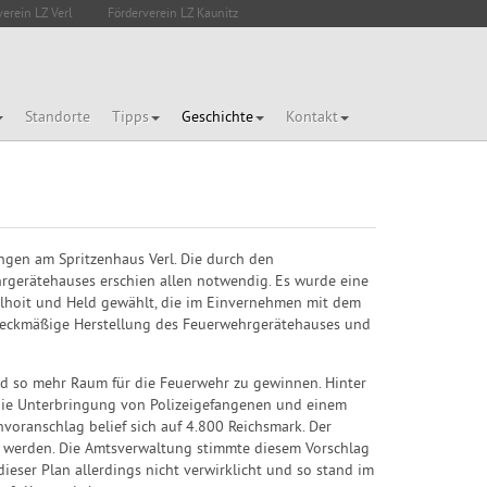
verein LZ Verl
Förderverein LZ Kaunitz
Standorte
Tipps
Geschichte
Kontakt
ngen am Spritzenhaus Verl. Die durch den
rgerätehauses erschien allen notwendig. Es wurde eine
elhoit und Held gewählt, die im Einvernehmen mit dem
weckmäßige Herstellung des Feuerwehrgerätehauses und
nd so mehr Raum für die Feuerwehr zu gewinnen. Hinter
r die Unterbringung von Polizeigefangenen und einem
oranschlag belief sich auf 4.800 Reichsmark. Der
 werden. Die Amtsverwaltung stimmte diesem Vorschlag
dieser Plan allerdings nicht verwirklicht und so stand im